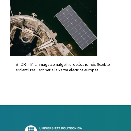
STOR-HY: Emmagatzematge hidroelèctric més flexible,
eficient i resilient per a la xarxa elèctrica europea