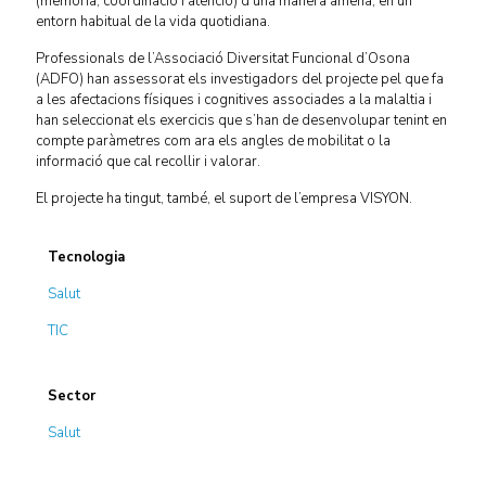
(memòria, coordinació i atenció) d’una manera amena, en un
entorn habitual de la vida quotidiana.
Professionals de l’Associació Diversitat Funcional d’Osona
(ADFO) han assessorat els investigadors del projecte pel que fa
a les afectacions físiques i cognitives associades a la malaltia i
han seleccionat els exercicis que s’han de desenvolupar tenint en
compte paràmetres com ara els angles de mobilitat o la
informació que cal recollir i valorar.
El projecte ha tingut, també, el suport de l’empresa VISYON.
Tecnologia
Salut
TIC
Sector
Salut