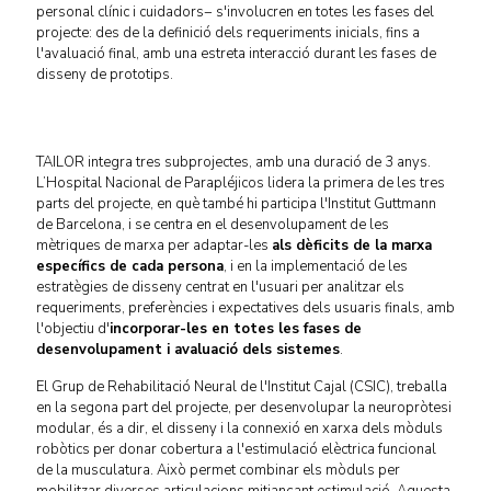
personal clínic i cuidadors− s'involucren en totes les fases del
projecte: des de la definició dels requeriments inicials, fins a
l'avaluació final, amb una estreta interacció durant les fases de
disseny de prototips.
TAILOR integra tres subprojectes, amb una duració de 3 anys.
L’Hospital Nacional de Parapléjicos lidera la primera de les tres
parts del projecte, en què també hi participa l'Institut Guttmann
de Barcelona, i se centra en el desenvolupament de les
mètriques de marxa per adaptar-les
als dèficits de la marxa
específics de cada persona
, i en la implementació de les
estratègies de disseny centrat en l'usuari per analitzar els
requeriments, preferències i expectatives dels usuaris finals, amb
l'objectiu d'
incorporar-les en totes les fases de
desenvolupament i avaluació dels sistemes
.
El Grup de Rehabilitació Neural de l'Institut Cajal (CSIC), treballa
en la segona part del projecte, per desenvolupar la neuropròtesi
modular, és a dir, el disseny i la connexió en xarxa dels mòduls
robòtics per donar cobertura a l'estimulació elèctrica funcional
de la musculatura. Això permet combinar els mòduls per