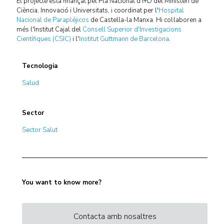
El projecte està finançat pel Pla Nacional d'I+D del Ministeri de
Ciència, Innovació i Universitats, i coordinat per l'
Hospital
Nacional de Parapléjicos
de Castella-la Manxa. Hi col·laboren a
més l'Institut Cajal del
Consell Superior d'Investigacions
Científiques (CSIC)
i l'
Institut Guttmann de Barcelona
.
Tecnologia
Salud
Sector
Sector Salut
You want to know more?
Contacta amb nosaltres