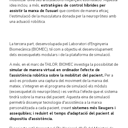
mobilitzar diverses articulacions mitjançant estimulació. Aquesta
idea inclou, a més,
estratègies de control híbrides per
assistir la marxa de l'usuari
que combini de manera eficaç
l'estimulació de la musculatura donada per la neuropròtesi amb
una actuació robòtica.
La tercera part, desenvolupada pel Laboratori d'Enginyeria
Biomecànica (BIOMEC), té com a objectiu el desenvolupament
dels exoesquelets modulars i de la plataforma de simulació.
A més, en el marc de TAILOR, BIOMEC investiga la possibilitat de
simular de manera virtual en ordinador l'efecte de
l’assistència robòtica sobre la mobilitat del pacient.
Per a
això es produeix una captura del moviment de la marxa del
mateix, s'integren en el programa de simulació els mòduls
(exoesquelet i/o neuropròtesi) i es verifica l'efecte que el sistema
tindrà sobre la marxa del pacient. Aquesta eina de simulació
permetrà dissenyar tecnologia d'assistència a la marxa
personalitzada a cada pacient, creant
sistemes més lleugers i
assequibles; i reduint el temps d'adaptació del pacient al
dispositiu d'assistència.