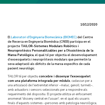
10/12/2020
El
Laboratori d’Enginyeria Biomecànica (BIOMEC)
del Centre
de Recerca en Enginyeria Biomèdica (CREB) participa en el
projecte
TAILOR-Sistemes Modulars Robòtics i
Neuroprotèsics Personalitzables per a l'Assistència de la
Marxa Patològica
, el qual té per objectiu el desenvolupament
d’exoesquelets i neuropròtesis modulars que permetin la
seva adaptació als dèficits de la marxa específics de cada
pacient neurològic.
TAILOR té per objectiu
concebre i dissenyar l'exoesquelet
com una plataforma integrada per mòduls
, cadascun per a
una articulació de l'extremitat inferior −maluc, genoll, turmell−,
amb actuadors i sensors seleccionats per a respondre als
requeriments del dispositiu. El projecte utilitza un enfocament
anomenat 'disseny centrat en l'usuari', en el qual els usuaris
finals d'aquests sistemes −persones amb patologia neurològica,