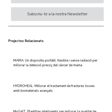
Subscriu-te a la nostra Newsletter
Projectes Relacionats
MARIA: Un dispositiu portàtil, flexible i sense radiació per
millorar la detecció precoç del càncer de mama
HYDROHEAL: Millorar el tractament de fractures òssies
amb biomaterials avançats
MyGAIT: Plantilles intel·ligents per millorar la qualitat de