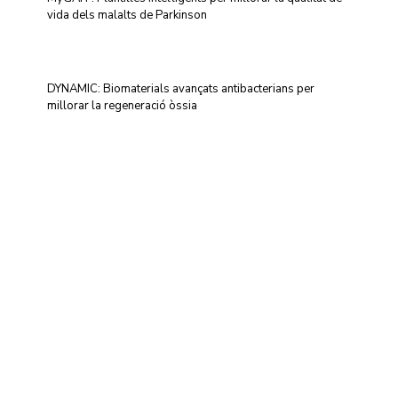
vida dels malalts de Parkinson
DYNAMIC: Biomaterials avançats antibacterians per
millorar la regeneració òssia
Centre d'Innovació i Tecnologia UPC ©
Avís legal
Política de Privacitat
Política de Cookies