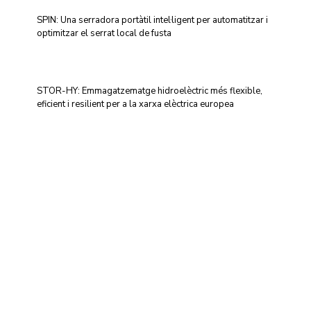
SPIN: Una serradora portàtil intel·ligent per automatitzar i
optimitzar el serrat local de fusta
STOR-HY: Emmagatzematge hidroelèctric més flexible,
eficient i resilient per a la xarxa elèctrica europea
Centre d'Innovació i Tecnologia UPC ©
Avís legal