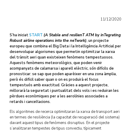
11/12/2020
S’ha iniciat
START
(A Stable and resilienT ATM by inTegrating
Robust airline operations into the neTwork)
, un projecte
europeu que combina el Big Data i la Intel·ligència Artificial per
desenvolupar algorismes que permetin optimitzar la xarxa
del trànsit aeri quan existeixen fenòmens tempestuosos.
Aquests fenòmens meteorològics, que poden venir
acompanyats de calamarsa i aparell elèctric, són difícils de
pronosticar: se sap que poden aparèixer en una zona àmplia,
però és difícil saber quan o on es produirà el focus
tempestuós amb exactitud. Gràcies a aquest projecte,
millorarà la seguretat i puntualitat dels vols i es reduiran les
pèrdues econòmiques per a les aerolínies associades a
retards i cancel·lacions.
Els algoritmes de recerca optimitzaran la xarxa de transport aeri
en termes de resiliència (la capacitat de recuperació del sistema)
davant aquest tipus de fenòmens disruptius. En el projecte
s’analitzaran tempestes de tipus convectiu, típicament