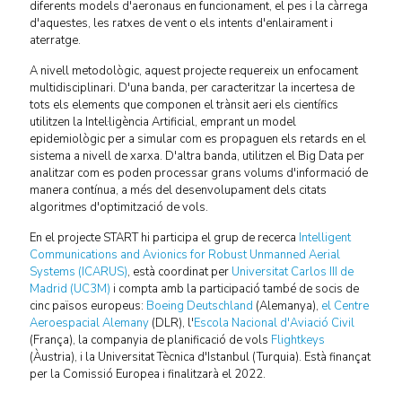
diferents models d'aeronaus en funcionament, el pes i la càrrega
d'aquestes, les ratxes de vent o els intents d'enlairament i
aterratge.
A nivell metodològic, aquest projecte requereix un enfocament
multidisciplinari. D'una banda, per caracteritzar la incertesa de
tots els elements que componen el trànsit aeri els científics
utilitzen la Intel·ligència Artificial, emprant un model
epidemiològic per a simular com es propaguen els retards en el
sistema a nivell de xarxa. D'altra banda, utilitzen el Big Data per
analitzar com es poden processar grans volums d'informació de
manera contínua, a més del desenvolupament dels citats
algoritmes d'optimització de vols.
En el projecte START hi participa el grup de recerca
Intelligent
Communications and Avionics for Robust Unmanned Aerial
Systems (ICARUS)
, està coordinat per
Universitat Carlos III de
Madrid (UC3M)
i compta amb la participació també de socis de
cinc països europeus:
Boeing Deutschland
(Alemanya),
el Centre
Aeroespacial Alemany
(DLR), l'
Escola Nacional d'Aviació Civil
(França), la companyia de planificació de vols
Flightkeys
(Àustria), i la Universitat Tècnica d'Istanbul (Turquia). Està finançat
per la Comissió Europea i finalitzarà el 2022.