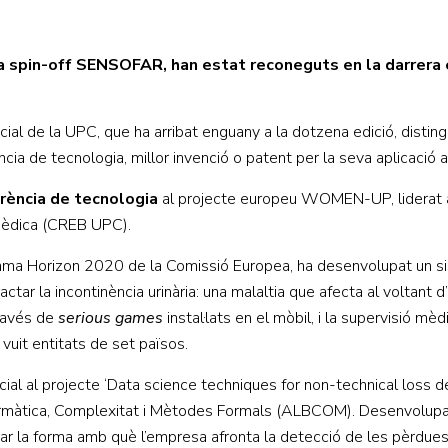
pin-off SENSOFAR, han estat reconeguts en la darrera ed
al de la UPC, que ha arribat enguany a la dotzena edició, disting
ncia de tecnologia, millor invenció o patent per la seva aplicació 
erència de tecnologia
al projecte europeu WOMEN-UP, liderat a
mèdica (CREB UPC).
ma Horizon 2020 de la Comissió Europea, ha desenvolupat un siste
tar la incontinència urinària: una malaltia que afecta al voltant d
través de
serious games
instal·lats en el mòbil, i la supervisió m
uit entitats de set països.
al al projecte ‘Data science techniques for non-technical loss d
ormàtica, Complexitat i Mètodes Formals (ALBCOM). Desenvolupat 
iar la forma amb què l’empresa afronta la detecció de les pèrdue