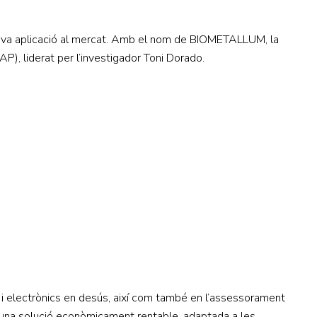
eva aplicació al mercat. Amb el nom de BIOMETALLUM, la
), liderat per l’investigador Toni Dorado.
cs i electrònics en desús, així com també en l’assessorament
erir una solució econòmicament rentable, adaptada a les