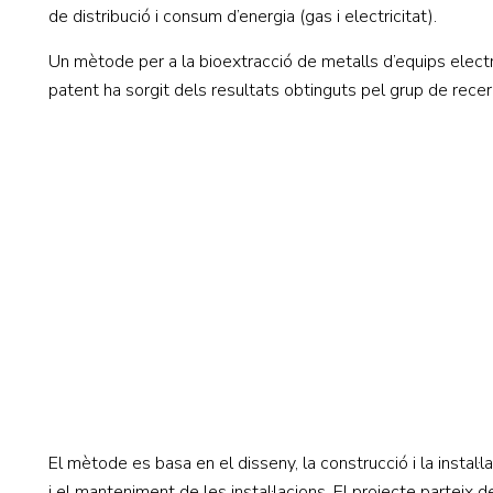
de distribució i consum d’energia (gas i electricitat).
Un mètode per a la bioextracció de metalls d’equips elect
patent ha sorgit dels resultats obtinguts pel grup de rece
El mètode es basa en el disseny, la construcció i la instal
i el manteniment de les instal·lacions. El projecte parteix 