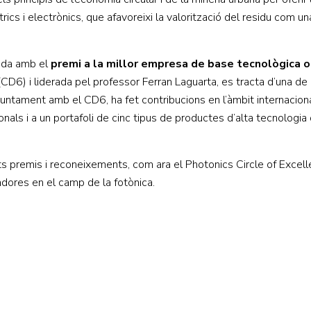
ics i electrònics, que afavoreixi la valorització del residu com u
uda amb el
premi a la millor empresa de base tecnològica o
6) i liderada pel professor Ferran Laguarta, es tracta d’una de l
njuntament amb el CD6, ha fet contribucions en l’àmbit internacio
nals i a un portafoli de cinc tipus de productes d’alta tecnologia 
ts premis i reconeixements, com ara el Photonics Circle of Excelle
dores en el camp de la fotònica.
Centre d'Innovació i Tecnologia UPC ©
Avís legal
Política de Privacitat