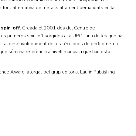
na font alternativa de metalls altament demandats en la
 spin-off
. Creada el 2001 des del Centre de
es primeres spin-off sorgides a la UPC i una de les que ha
nal al desenvolupament de les tècniques de perfilometria
que són una referència a nivell mundial i que han estat
nce Award, atorgat pel grup editorial Laurin Publishing
CONTACTE
Ed. K2M (Planta 1, Oficina 106)
C/ Jordi Girona 1-3