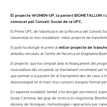
El projecte WOMEN-UP, la patent BIOMETALLUM i la s
convocat pel Consell Social de la UPC.
El Premi UPC de Valorització de la Recerca del Consell Soci
Universitat en tres modalitats: millor projecte de transferè
El jurat ha atorgat el premi al
millor projecte de transf
ambdós vinculats al Centre de Recerca en Enginyeria Bio
El projecte, que ha comptat amb el finançament del progra
musculatura del sol pelvià, un tractament recomanat per trac
que permet a la pacient fer el tractament des de casa, a 
desenvolupat en el marc d’un consorci europeu format per v
En aquesta modalitat també s’ha atorgat una menció especi
Josep Carmona, del grup de recerca en Algorismia, Bioinf
disseny de tècniques, metodologies i aplicacions per canv