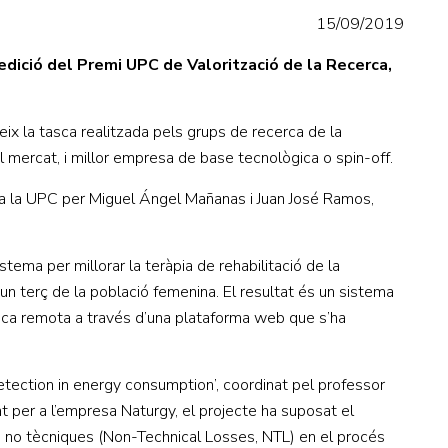
15/09/2019
ició del Premi UPC de Valorització de la Recerca,
eix la tasca realitzada pels grups de recerca de la
al mercat, i millor empresa de base tecnològica o spin-off.
 la UPC per Miguel Ángel Mañanas i Juan José Ramos,
ma per millorar la teràpia de rehabilitació de la
’un terç de la població femenina. El resultat és un sistema
èdica remota a través d’una plataforma web que s’ha
etection in energy consumption’, coordinat pel professor
per a l’empresa Naturgy, el projecte ha suposat el
s no tècniques (Non-Technical Losses, NTL) en el procés