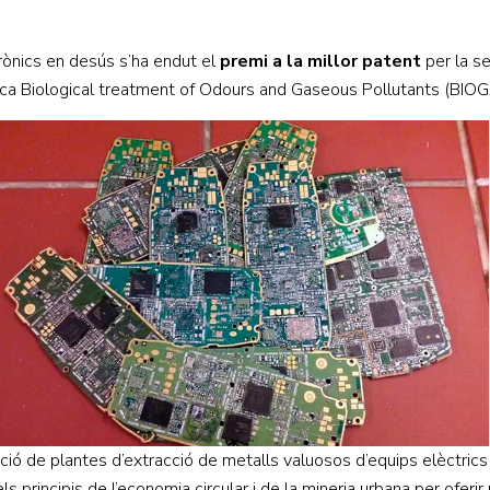
rònics en desús s’ha endut el
premi a la millor patent
per la s
rca Biological treatment of Odours and Gaseous Pollutants (BIOGAP
·lació de plantes d’extracció de metalls valuosos d’equips elèctri
dels principis de l’economia circular i de la mineria urbana per of