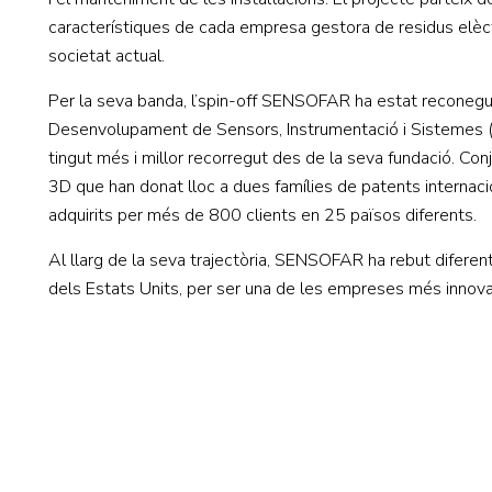
característiques de cada empresa gestora de residus elèctr
societat actual.
Per la seva banda, l’spin-off SENSOFAR ha estat reconeg
Desenvolupament de Sensors, Instrumentació i Sistemes (CD
tingut més i millor recorregut des de la seva fundació. Co
3D que han donat lloc a dues famílies de patents internacio
adquirits per més de 800 clients en 25 països diferents.
Al llarg de la seva trajectòria, SENSOFAR ha rebut diferen
dels Estats Units, per ser una de les empreses més innova