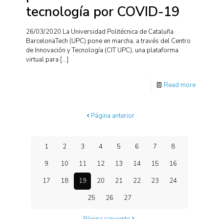
tecnología por COVID-19
26/03/2020 La Universidad Politécnica de Cataluña ·
BarcelonaTech (UPC) pone en marcha, a través del Centro
de Innovación y Tecnología (CIT UPC), una plataforma
virtual para
[…]
Read more
Página anterior
1
2
3
4
5
6
7
8
9
10
11
12
13
14
15
16
17
18
19
20
21
22
23
24
25
26
27