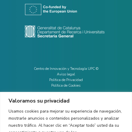
Centro de Innovación y Tecnología UPC ©
Aviso legal
Política de Privacidad
Política de Cookies
Valoramos su privacidad
CONTACTO
Usamos cookies para mejorar su experiencia de navegación,
mostrarle anuncios o contenidos personalizados y analizar
Ed. K2M (Planta 1, Oficina 106)
C/ Jordi Girona 1-3
nuestro tráfico. Al hacer clic en “Aceptar todo” usted da su
08034 Barcelona (España)