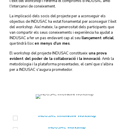
l'èxit del
workshop
i referma el compromís d’INDUSAC amb
l'intercanvi de coneixement.
La implicació dels socis del projecte per a aconseguir els
objectius de INDUSAC ha estat fonamental per aconseguir l'èxit
del
workshop
. Així mateix, la generositat dels participants que
van compartir els seus coneixements i experiència ha ajudat a
INDUSAC a fer un pas endavant cap al seu
llançament oficial
,
que tindrà lloc
en menys d’un mes
.
El
workshop
del projecte INDUSAC constitueix
una prova
evident del poder de la col·laboració i la innovació
. Amb la
metodologia i la plataforma presentades, el camí que s'albira
per a INDUSAC s'augura prometedor.