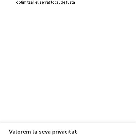
optimitzar el serrat local de fusta
Centre d'Innovació i Tecnologia UPC ©
Avís legal
Política de Privacitat
Política de Cookies
Valorem la seva privacitat
CONTACTE