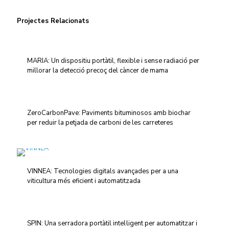
Projectes Relacionats
MARIA: Un dispositiu portàtil, flexible i sense radiació per
millorar la detecció precoç del càncer de mama
ZeroCarbonPave: Paviments bituminosos amb biochar
per reduir la petjada de carboni de les carreteres
VINNEA: Tecnologies digitals avançades per a una
viticultura més eficient i automatitzada
SPIN: Una serradora portàtil intel·ligent per automatitzar i