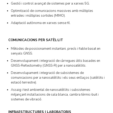
Gestió i control avançat de sistemes per a xarxes 5G.
Optimització de comunicacions massives amb múltiples
entrades i múltiples sortides (MIMO).
Adaptació autònoma en xarxes sense fil.
COMUNICACIONS PER SATÈL·LIT
Mètodes de posicionament instantani, precís i fiable basat en
senyals GNSS.
Desenvolupament i integració de càrregues útils basades en
GNSS-Reflectometry (GNSS-R) per a nanosatèl·lits.
Desenvolupament i integració de subsistemes de
comunicacions per a nanosatèl·lits i els seus enllaços (satèl·lits i
estació terrestre).
Assaig i test ambiental de nanosatèl·lits i subsistemes
mitjançant instal·lacions de sala blanca, cambra tèrmic-buit i
sistemes de vibració.
INFRAESTRUCTURES I LABORATORIS