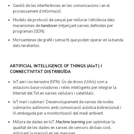
Gestió de les interferències en les comunicacions i en el
processament d’informació.
Models de protocol de senyal per millorar l’eficiència dels
mecanismes de
handover
mitjançant xarxes definides per
programari (SDN).
Microantenes de grafè i sense fil que poden operar en la banda
dels terahertzs.
ARTIFICIAL INTELLIGENCE OF THINGS (AIoT) I
CONNECTIVITAT DISTRIBUÏDA
IoT aeri i no terrestre (NTN). Ús de drons (UAVs) com a
estacions base voladores i relés intel·ligents per integrar la
Internet del Tot en xarxes cel·lulars i satel·litals.
IoT marí i submarí. Desenvolupament de xarxes de nodes
submarins autònoms amb comunicació acústica bidireccional i
IA embeguda per a monitorització del medi ambient.
Millora de dades en IoT.
Machine learning
per optimitzar la
qualitat de les dades en xarxes de sensors de baix cost,
millorant la precisió en les mesures.