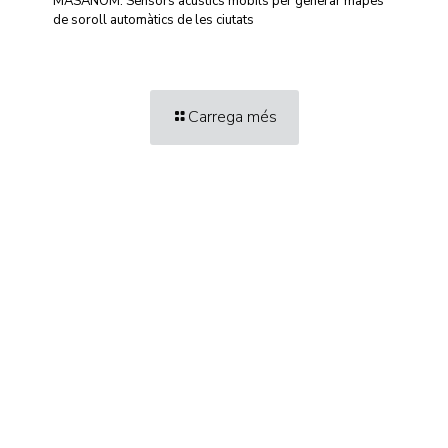
MASANOM: Sensors acústics mòbils per generar mapes
de soroll automàtics de les ciutats
Carrega més
Centre d'Innovació i Tecnologia UPC ©
Avís legal
Política de Privacitat
Política de Cookies