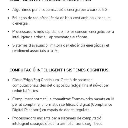
Algoritmes per a l’optimització d’energia per a xarxes 5G.
Enllaços de radiofreqüència de baix cost amb baix consum
d’energia.
Processadors més ràpids i de menor consum energètic per a
intel·ligència artificial i aprenentatge autònom.
Sistemes d’avaluació i millora de l’eficiència energètica i el
rendiment associats a la IA.
COMPUTACIÓ INTEL·LIGENT I SISTEMES COGNITIUS
Cloud/Edge/Fog Continuum: Gestió de recursos
computacionals des del dispositiu (edge) fins al núvol per
reduir latències.
Compliment normatiu automatitzat: Frameworks basats en IA
per al compliment normatiu i certificació digital (Compliance
Digital Passport) en espais de dades regulats.
Processadors eficients per a sistemes de computació
intel·ligent capaços de dur a terme funcions cognitives.