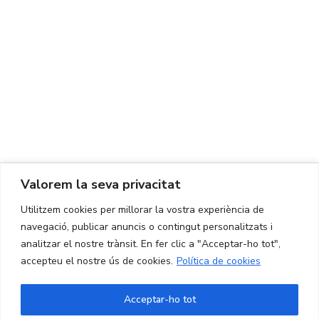
CONTACTE
Ed. K2M (Planta 1, Oficina 106)
C/ Jordi Girona 1-3
08034 Barcelona (Espanya)
+34 93 405 44 03
info.cit@upc.edu
Valorem la seva privacitat
Copyright ©
2026
CIT UPC. All rights reserved.
Utilitzem cookies per millorar la vostra experiència de
navegació, publicar anuncis o contingut personalitzats i
analitzar el nostre trànsit. En fer clic a "Acceptar-ho tot",
accepteu el nostre ús de cookies.
Política de cookies
Acceptar-ho tot