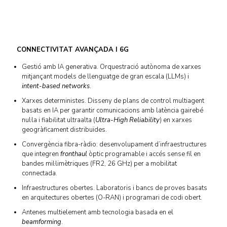
CONNECTIVITAT AVANÇADA I 6G
Gestió amb IA generativa. Orquestració autònoma de xarxes
mitjançant models de llenguatge de gran escala (LLMs) i
intent-based networks
.
Xarxes deterministes. Disseny de plans de control multiagent
basats en IA per garantir comunicacions amb latència gairebé
nul·la i fiabilitat ultraalta (
Ultra-High Reliability
) en xarxes
geogràficament distribuïdes.
Convergència fibra-ràdio: desenvolupament d’infraestructures
que integren
fronthaul
òptic programable i accés sense fil en
bandes mil·limètriques (FR2, 26 GHz) per a mobilitat
connectada.
Infraestructures obertes. Laboratoris i bancs de proves basats
en arquitectures obertes (O-RAN) i programari de codi obert.
Antenes multielement amb tecnologia basada en el
beamforming
.