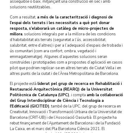
assequible o baix, mitjançant una construcció en sec i amb
solucions reutilitzables.
Com a resultat,
a més de la caracterització i diagnosi de
l’espai dels terrats i les necessitats a què pot donar
resposta, s’elaborarà un catàleg de micro-projectes de
millora
, solucions integrals per a la millora de les condicions
d’habitabilitat als terrats (seguretat a l’ús, accessibilitat,
salubritat, entre d’altres) i per a l’adequació d’espais de trobada i
ús comunitari (com ara confort, ombra, vegetació i
emmagatzematge). Algunes d’aquestes solucions seran
construïdes i prototipades com a propostes d’aplicació en casos
pilot que podrien replicar-se en altres terrats de Ciutat Vella i en
altres punts de la ciutat i de l’Àrea Metropolitana de Barcelona.
El projecte està
liderat pel grup de recerca en Rehabilitació i
Restauració Arquitectònica (REARQ) de la Universitat
Politècnica de Catalunya (UPC)
, i compta
amb la col·laboració
del Grup Interdisciplinar de Ciència i Tecnologia a
l'Edificació (GICITED)
, també de la UPC, del grup de recerca en
Creativitat, Innovació i Transformació Urbana de la Universitat de
Barcelona (CRIT-UB) i de l’Associació Oasiurbà. El projecte ha
rebut finançament de l’Ajuntament de Barcelona i de la Fundació
La Caixa, en el marc del Pla Barcelona Ciència 2021. El