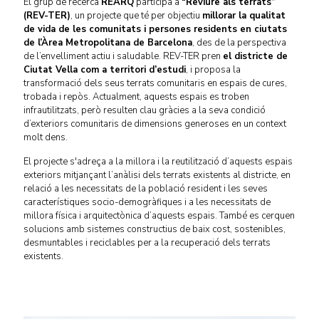
El grup de recerca
REARQ
participa a
“Reviure als terrats”
(REV-TER)
, un projecte que té per objectiu
millorar la qualitat
de vida de les comunitats i persones residents en ciutats
de l’Àrea Metropolitana de Barcelona
, des de la perspectiva
de l’envelliment actiu i saludable. REV-TER pren
el districte de
Ciutat Vella com a territori d’estudi
, i proposa la
transformació dels seus terrats comunitaris en espais de cures,
trobada i repòs. Actualment, aquests espais es troben
infrautilitzats, però resulten clau gràcies a la seva condició
d’exteriors comunitaris de dimensions generoses en un context
molt dens.
El projecte s'adreça a la millora i la reutilització d’aquests espais
exteriors mitjançant l’anàlisi dels terrats existents al districte, en
relació a les necessitats de la població resident i les seves
característiques socio-demogràfiques i a les necessitats de
millora física i arquitectònica d’aquests espais. També es cerquen
solucions amb sistemes constructius de baix cost, sostenibles,
desmuntables i reciclables per a la recuperació dels terrats
existents.