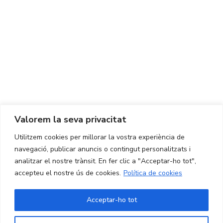
Centre d'Innovació i Tecnologia UPC ©
Avís legal
Política de Privacitat
Política de Cookies
Valorem la seva privacitat
CONTACTE
Utilitzem cookies per millorar la vostra experiència de
Ed. K2M (Planta 1, Oficina 106)
C/ Jordi Girona 1-3
navegació, publicar anuncis o contingut personalitzats i
08034 Barcelona (Espanya)
analitzar el nostre trànsit. En fer clic a "Acceptar-ho tot",
accepteu el nostre ús de cookies.
Política de cookies
+34 93 405 44 03
info.cit@upc.edu
Acceptar-ho tot
Copyright ©
2026
CIT UPC. All rights reserved.