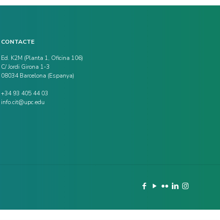
CONTACTE
Ed. K2M (Planta 1, Oficina 106)
C/ Jordi Girona 1-3
08034 Barcelona (Espanya)
+34 93 405 44 03
info.cit@upc.edu