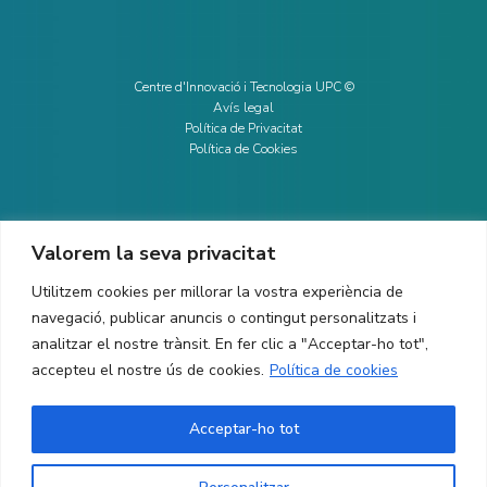
Centre d'Innovació i Tecnologia UPC ©
Avís legal
Política de Privacitat
Política de Cookies
Valorem la seva privacitat
CONTACTE
Utilitzem cookies per millorar la vostra experiència de
Ed. K2M (Planta 1, Oficina 106)
C/ Jordi Girona 1-3
navegació, publicar anuncis o contingut personalitzats i
08034 Barcelona (Espanya)
analitzar el nostre trànsit. En fer clic a "Acceptar-ho tot",
accepteu el nostre ús de cookies.
Política de cookies
+34 93 405 44 03
info.cit@upc.edu
Acceptar-ho tot
Copyright ©
2026
CIT UPC. All rights reserved.