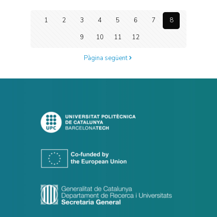
1
2
3
4
5
6
7
8
9
10
11
12
Pàgina següent