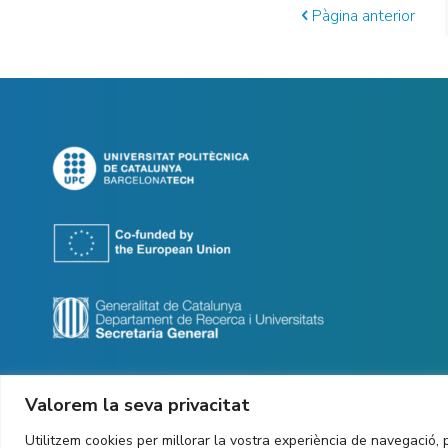
Pàgina anterior
Valorem la seva privacitat
Utilitzem cookies per millorar la vostra experiència de navegació, p
Copyright ©
2026
CIT UPC. All rights reserved.