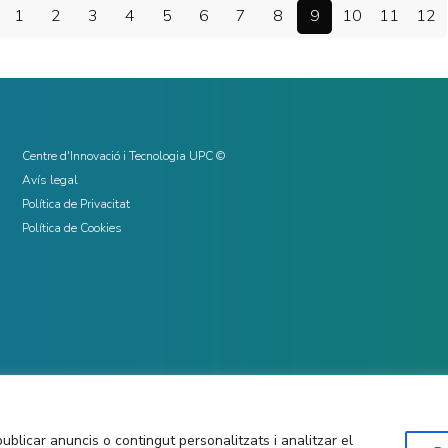
1
2
3
4
5
6
7
8
9
10
11
12
Centre d'Innovació i Tecnologia UPC ©
Avís legal
Política de Privacitat
Política de Cookies
ublicar anuncis o contingut personalitzats i analitzar el