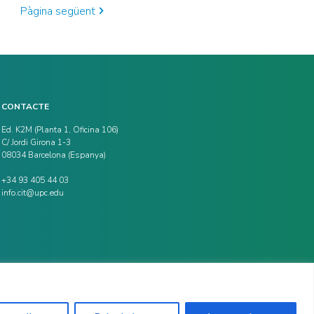
Pàgina següent
CONTACTE
Ed. K2M (Planta 1, Oficina 106)
C/ Jordi Girona 1-3
08034 Barcelona (Espanya)
+34 93 405 44 03
info.cit@upc.edu