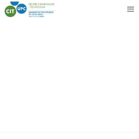
Serious games per a
millorar l’entrenament
dels perfusionistes en
intervencions de
cirurgia cardíaca