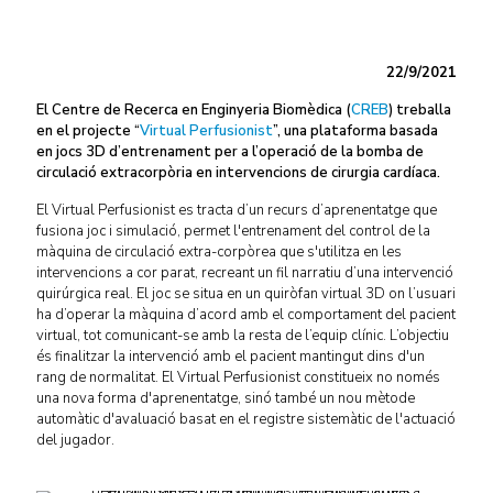
22/9/2021
El Centre de Recerca en Enginyeria Biomèdica (
CREB
) treballa
en el projecte “
Virtual Perfusionist
”, una plataforma basada
en jocs 3D d’entrenament per a l’operació de la bomba de
circulació extracorpòria en intervencions de cirurgia cardíaca.
El Virtual Perfusionist es tracta d’un recurs d’aprenentatge que
fusiona joc i simulació, permet l'entrenament del control de la
màquina de circulació extra-corpòrea que s'utilitza en les
intervencions a cor parat, recreant un fil narratiu d’una intervenció
quirúrgica real. El joc se situa en un quiròfan virtual 3D on l’usuari
ha d’operar la màquina d’acord amb el comportament del pacient
virtual, tot comunicant-se amb la resta de l’equip clínic. L’objectiu
és finalitzar la intervenció amb el pacient mantingut dins d'un
rang de normalitat. El Virtual Perfusionist constitueix no només
una nova forma d'aprenentatge, sinó també un nou mètode
automàtic d'avaluació basat en el registre sistemàtic de l'actuació
del jugador.