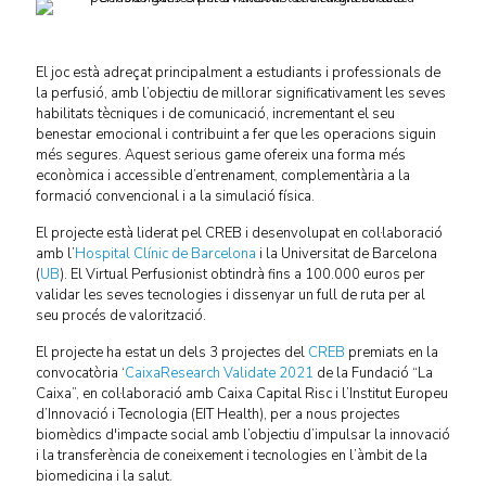
El joc està adreçat principalment a estudiants i professionals de
la perfusió, amb l’objectiu de millorar significativament les seves
habilitats tècniques i de comunicació, incrementant el seu
benestar emocional i contribuint a fer que les operacions siguin
més segures. Aquest serious game ofereix una forma més
econòmica i accessible d’entrenament, complementària a la
formació convencional i a la simulació física.
El projecte està liderat pel CREB i desenvolupat en col·laboració
amb l’
Hospital Clínic de Barcelona
i la Universitat de Barcelona
(
UB
). El Virtual Perfusionist obtindrà fins a 100.000 euros per
validar les seves tecnologies i dissenyar un full de ruta per al
seu procés de valorització.
El projecte ha estat un dels 3 projectes del
CREB
premiats en la
convocatòria ‘
CaixaResearch Validate 2021
de la Fundació “La
Caixa”, en col·laboració amb Caixa Capital Risc i l’Institut Europeu
d’Innovació i Tecnologia (EIT Health), per a nous projectes
biomèdics d'impacte social amb l’objectiu d’impulsar la innovació
i la transferència de coneixement i tecnologies en l’àmbit de la
biomedicina i la salut.