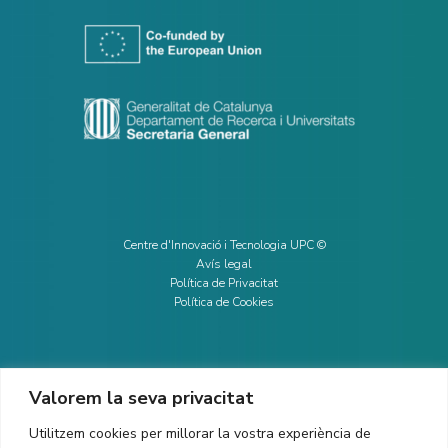
Centre d'Innovació i Tecnologia UPC ©
Avís legal
Política de Privacitat
Política de Cookies
Valorem la seva privacitat
CONTACTE
Utilitzem cookies per millorar la vostra experiència de
Ed. K2M (Planta 1, Oficina 106)