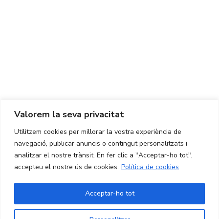
Centre d'Innovació i Tecnologia UPC ©
Avís legal
Política de Privacitat
Política de Cookies
Valorem la seva privacitat
CONTACTE
Utilitzem cookies per millorar la vostra experiència de
Ed. K2M (Planta 1, Oficina 106)
C/ Jordi Girona 1-3
navegació, publicar anuncis o contingut personalitzats i
08034 Barcelona (Espanya)
analitzar el nostre trànsit. En fer clic a "Acceptar-ho tot",
accepteu el nostre ús de cookies.
Política de cookies
+34 93 405 44 03
info.cit@upc.edu
Acceptar-ho tot
Copyright ©
2026
CIT UPC. All rights reserved.