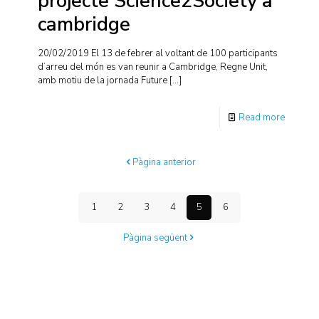
projecte Science2Society a
cambridge
20/02/2019 El 13 de febrer al voltant de 100 participants
d’arreu del món es van reunir a Cambridge, Regne Unit,
amb motiu de la jornada Future
[…]
Read more
Pàgina anterior
1
2
3
4
5
6
Pàgina següent