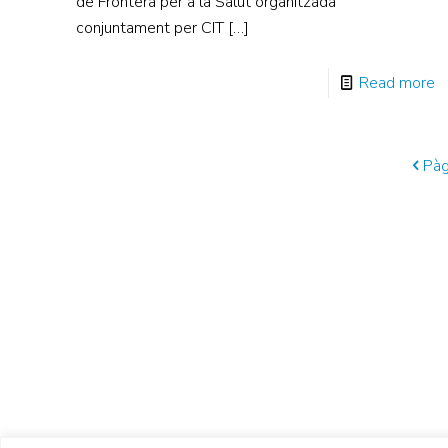
de Frontera per a la Salut organitzada
conjuntament per CIT
[…]
Read more
Pàg