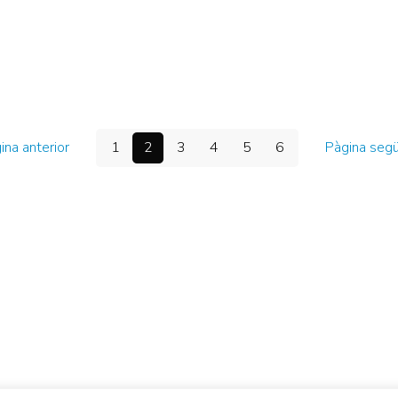
ina anterior
1
2
3
4
5
6
Pàgina seg
Centre d'Innovació i Tecnologia UPC ©
Avís legal
Política de Privacitat
Política de Cookies