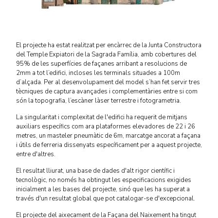
El projecte ha estat realitzat per encàrrec de la Junta Constructora
del Temple Expiatori de la Sagrada Família, amb cobertures del
95% de les superfícies de façanes arribant a resolucions de
2mm a tot l’edifici, incloses les terminals situades a 100m
d’alçada. Per al desenvolupament del model s’han fet servir tres
tècniques de captura avançades i complementàries entre si com
són la topografia, l’escàner làser terrestre i fotogrametria.
La singularitat i complexitat de l'edifici ha requerit de mitjans
auxiliars específics com ara plataformes elevadores de 22 i 26
metres, un masteler pneumàtic de 6m, marcatge ancorat a façana
i útils de ferreria dissenyats específicament per a aquest projecte,
entre d'altres.
El resultat lliurat, una base de dades d'alt rigor científic i
tecnològic, no només ha obtingut les especificacions exigides
inicialment a les bases del projecte, sinó que les ha superat a
través d'un resultat global que pot catalogar-se d'excepcional.
El projecte del aixecament de la Façana del Naixement ha tingut