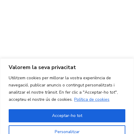
Centre d'Innovació i Tecnologia UPC ©
Avís legal
Política de Privacitat
Política de Cookies
Valorem la seva privacitat
CONTACTE
Utilitzem cookies per millorar la vostra experiència de
Ed. K2M (Planta 1, Oficina 106)
C/ Jordi Girona 1-3
navegació, publicar anuncis o contingut personalitzats i
08034 Barcelona (Espanya)
analitzar el nostre trànsit. En fer clic a "Acceptar-ho tot",
accepteu el nostre ús de cookies.
Política de cookies
+34 93 405 44 03
info.cit@upc.edu
Acceptar-ho tot
Copyright ©
2026
CIT UPC. All rights reserved.
Personalitzar