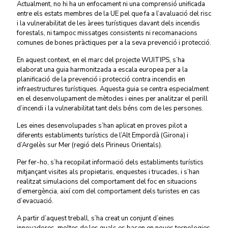
Actualment, no hi ha un enfocament ni una comprensió unificada
entre els estats membres de la UE pel que fa a l’avaluació del risc
i la vulnerabilitat de les àrees turístiques davant dels incendis
forestals, ni tampoc missatges consistents ni recomanacions
comunes de bones pràctiques per a la seva prevenció i protecció.
En aquest context, en el marc del projecte WUITIPS, s’ha
elaborat una guia harmonitzada a escala europea per a la
planificació de la prevenció i protecció contra incendis en
infraestructures turístiques. Aquesta guia se centra especialment
en el desenvolupament de mètodes i eines per analitzar el perill
d’incendi i la vulnerabilitat tant dels béns com de les persones.
Les eines desenvolupades s’han aplicat en proves pilot a
diferents establiments turístics de l’Alt Empordà (Girona) i
d’Argelès sur Mer (regió dels Pirineus Orientals).
Per fer-ho, s’ha recopilat informació dels establiments turístics
mitjançant visites als propietaris, enquestes i trucades, i s’han
realitzat simulacions del comportament del foc en situacions
d’emergència, així com del comportament dels turistes en cas
d’evacuació.
A partir d’aquest treball, s’ha creat un conjunt d’eines