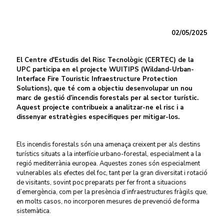
02/05/2025
El Centre d'Estudis del Risc Tecnològic (CERTEC) de la
UPC participa en el projecte WUITIPS (Wildand-Urban-
Interface Fire Touristic Infraestructure Protection
Solutions), que té com a objectiu desenvolupar un nou
marc de gestió d’incendis forestals per al sector turístic.
Aquest projecte contribueix a analitzar-ne el risc i a
dissenyar estratègies específiques per mitigar-los.
Els incendis forestals són una amenaça creixent per als destins
turístics situats a la interfície urbano-forestal, especialment a la
regió mediterrània europea. Aquestes zones són especialment
vulnerables als efectes del foc, tant per la gran diversitat i rotació
de visitants, sovint poc preparats per fer front a situacions
d’emergència, com per la presència d’infraestructures fràgils que,
en molts casos, no incorporen mesures de prevenció de forma
sistemàtica.