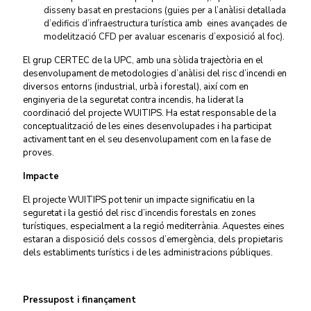
disseny basat en prestacions (guies per a l’anàlisi detallada
d’edificis d’infraestructura turística amb eines avançades de
modelització CFD per avaluar escenaris d’exposició al foc).
El grup CERTEC de la UPC, amb una sòlida trajectòria en el
desenvolupament de metodologies d’anàlisi del risc d’incendi en
diversos entorns (industrial, urbà i forestal), així com en
enginyeria de la seguretat contra incendis, ha liderat la
coordinació del projecte WUITIPS. Ha estat responsable de la
conceptualització de les eines desenvolupades i ha participat
activament tant en el seu desenvolupament com en la fase de
proves.
Impacte
El projecte WUITIPS pot tenir un impacte significatiu en la
seguretat i la gestió del risc d’incendis forestals en zones
turístiques, especialment a la regió mediterrània.
Aquestes eines
estaran a disposició dels cossos d’emergència, dels propietaris
dels establiments turístics i de les administracions públiques.
Pressupost i finançament