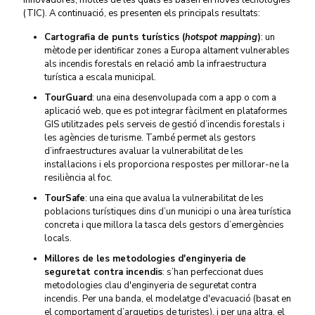
innovadores, moltes de les quals es basen en noves tecnologies
(TIC). A continuació, es presenten els principals resultats:
Cartografia de punts turístics (
hotspot mapping
)
: un
mètode per identificar zones a Europa altament vulnerables
als incendis forestals en relació amb la infraestructura
turística a escala municipal.
TourGuard
: una eina desenvolupada com a app o com a
aplicació web, que es pot integrar fàcilment en plataformes
GIS utilitzades pels serveis de gestió d’incendis forestals i
les agències de turisme. També permet als gestors
d’infraestructures avaluar la vulnerabilitat de les
instal·lacions i els proporciona respostes per millorar-ne la
resiliència al foc.
TourSafe
: una eina que avalua la vulnerabilitat de les
poblacions turístiques dins d’un municipi o una àrea turística
concreta i que millora la tasca dels gestors d’emergències
locals.
Millores de les metodologies d'enginyeria de
seguretat contra incendis
: s’han perfeccionat dues
metodologies clau d'enginyeria de seguretat contra
incendis. Per una banda, el modelatge d'evacuació (basat en
el comportament d’arquetips de turistes), i per una altra, el