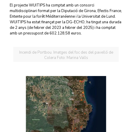
El projecte WUITIPS ha comptat amb un consorci
multidisciplinari format per la Diputació de Girona, Efectis France,
Entente pour la forêt Méditerranéenne i la Universitat de Lund.
WUITIPS ha estat finançat per la DG-ECHO, ha tingut una durada
de 2 anys (de febrer del 2023 a febrer del 2025) i ha comptat
amb un pressupost de 602.128,58 euros.
Incendi de Portbou. Imatges del foc des del pavelló de
Colera Foto: Marina Valls