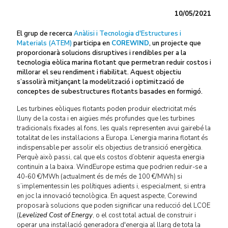
10/05/2021
El grup de recerca
Anàlisi i Tecnologia d'Estructures i
Materials (ATEM)
participa en
COREWIND
, un projecte que
proporcionarà solucions disruptives i rendibles per a la
tecnologia eòlica marina flotant que permetran reduir costos i
millorar el seu rendiment i fiabilitat. Aquest objectiu
s’assolirà mitjançant la modelització i optimització de
conceptes de subestructures flotants basades en formigó.
Les turbines eòliques flotants poden produir electricitat més
lluny de la costa i en aigües més profundes que les turbines
tradicionals fixades al fons, les quals representen avui gairebé la
totalitat de les instal·lacions a Europa. L’energia marina flotant és
indispensable per assolir els objectius de transició energètica.
Perquè això passi, cal que els costos d’obtenir aquesta energia
continuïn a la baixa. WindEurope estima que podrien reduir-se a
40-60 €/MWh (actualment és de més de 100 €/MWh) si
s’implementessin les polítiques adients i, especialment, si entra
en joc la innovació tecnològica. En aquest aspecte, Corewind
proposarà solucions que poden significar una reducció del LCOE
(
Levelized Cost of Energy
, o el cost total actual de construir i
operar una instal·lació generadora d'energia al llarg de tota la