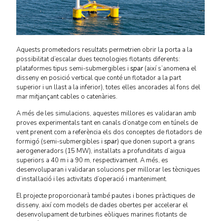
Aquests prometedors resultats permetrien obrir la porta a la
possibilitat d’escalar dues tecnologies flotants diferents:
plataformes tipus semi-submergibles i
spar
(així s’anomena el
disseny en posició vertical que conté un flotador a la part
superior i un llast a la inferior), totes elles ancorades al fons del
mar mitjançant cables o catenàries.
A més de les simulacions, aquestes millores es validaran amb
proves experimentals tant en canals d’onatge com en túnels de
vent prenent com a referència els dos conceptes de flotadors de
formigó (semi-submergibles i
spar
) que donen suport a grans
aerogeneradors (15 MW), instal·lats a profunditats d’aigua
superiors a 40 m i a 90 m, respectivament. A més, es
desenvoluparan i validaran solucions per millorar les tècniques
d’instal·lació i les activitats d’operació i manteniment.
El projecte proporcionarà també pautes i bones pràctiques de
disseny, així com models de dades obertes per accelerar el
desenvolupament de turbines eòliques marines flotants de