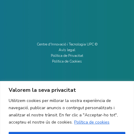
Centre d'Innovació i Tecnologia UPC ©
Avís legal
Política de Privacitat
Política de Cookies
Valorem la seva privacitat
CONTACTE
Utilitzem cookies per millorar la vostra experiència de
Ed. K2M (Planta 1, Oficina 106)
C/ Jordi Girona 1-3
navegació, publicar anuncis o contingut personalitzats i
08034 Barcelona (Espanya)
analitzar el nostre trànsit. En fer clic a "Acceptar-ho tot",
accepteu el nostre ús de cookies.
Política de cookies
+34 93 405 44 03
info.cit@upc.edu