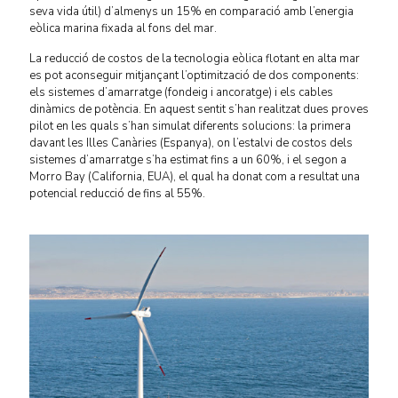
seva vida útil) d’almenys un 15% en comparació amb l’energia
eòlica marina fixada al fons del mar.
La reducció de costos de la tecnologia eòlica flotant en alta mar
es pot aconseguir mitjançant l’optimització de dos components:
els sistemes d’amarratge (fondeig i ancoratge) i els cables
dinàmics de potència. En aquest sentit s’han realitzat dues proves
pilot en les quals s’han simulat diferents solucions: la primera
davant les Illes Canàries (Espanya), on l’estalvi de costos dels
sistemes d’amarratge s’ha estimat fins a un 60%, i el segon a
Morro Bay (California, EUA), el qual ha donat com a resultat una
potencial reducció de fins al 55%.