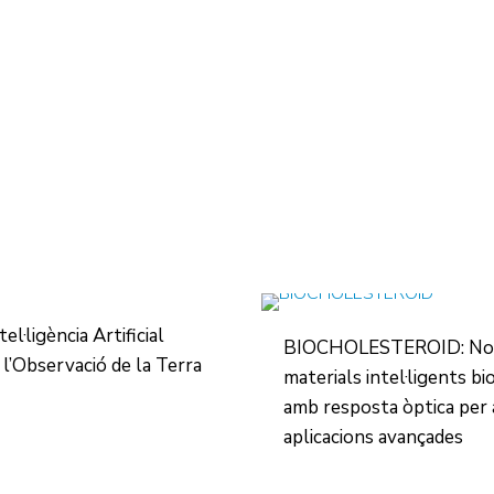
el·ligència Artificial
BIOCHOLESTEROID: No
a l’Observació de la Terra
materials intel·ligents b
amb resposta òptica per 
aplicacions avançades