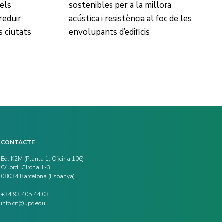
dels
sostenibles per a la millora
 reduir
acústica i resistència al foc de les
es ciutats
envolupants d’edificis
CONTACTE
Ed. K2M (Planta 1, Oficina 106)
C/ Jordi Girona 1-3
08034 Barcelona (Espanya)
+34 93 405 44 03
info.cit@upc.edu