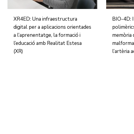
XR4ED: Una infraestructura
BIO-4D: 
digital per a aplicacions orientades
polimèric
a l’aprenentatge, la formació i
memòria d
l’educació amb Realitat Estesa
malforma
(XR)
l’artèria 