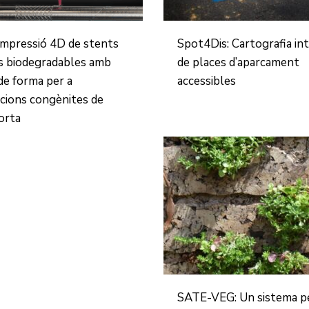
Impressió 4D de stents
Spot4Dis: Cartografia int
s biodegradables amb
de places d’aparcament
e forma per a
accessibles
cions congènites de
aorta
SATE-VEG: Un sistema pe