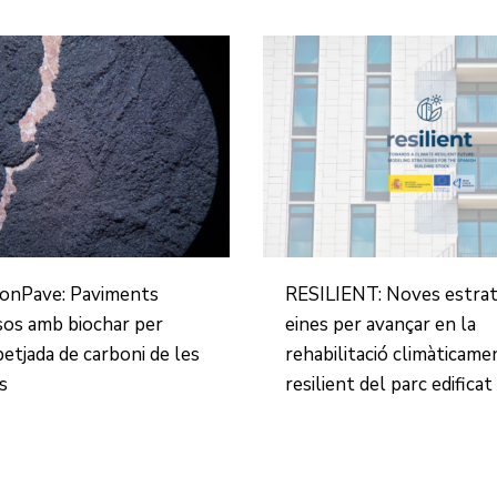
onPave: Paviments
RESILIENT: Noves estratè
sos amb biochar per
eines per avançar en la
petjada de carboni de les
rehabilitació climàticame
s
resilient del parc edificat