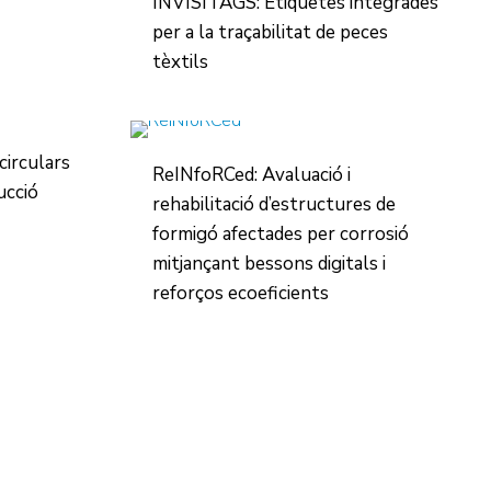
INVISITAGS: Etiquetes integrades
per a la traçabilitat de peces
tèxtils
irculars
ReINfoRCed: Avaluació i
ucció
rehabilitació d’estructures de
formigó afectades per corrosió
mitjançant bessons digitals i
reforços ecoeficients