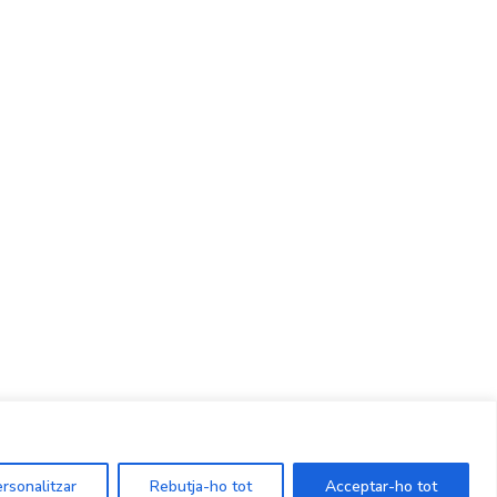
CONTACTE
Ed. K2M (Planta 1, Oficina 106)
C/ Jordi Girona 1-3
08034 Barcelona (Espanya)
+34 93 405 44 03
info.cit@upc.edu
rsonalitzar
Rebutja-ho tot
Acceptar-ho tot