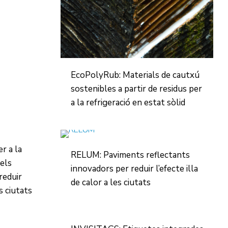
EcoPolyRub: Materials de cautxú
sostenibles a partir de residus per
a la refrigeració en estat sòlid
r a la
RELUM: Paviments reflectants
dels
innovadors per reduir l’efecte illa
 reduir
de calor a les ciutats
es ciutats