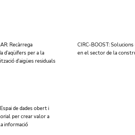
AR: Recàrrega
CIRC-BOOST: Solucions c
a d’aqüífers per a la
en el sector de la constr
ització d’aigües residuals
Espai de dades obert i
orial per crear valor a
la informació