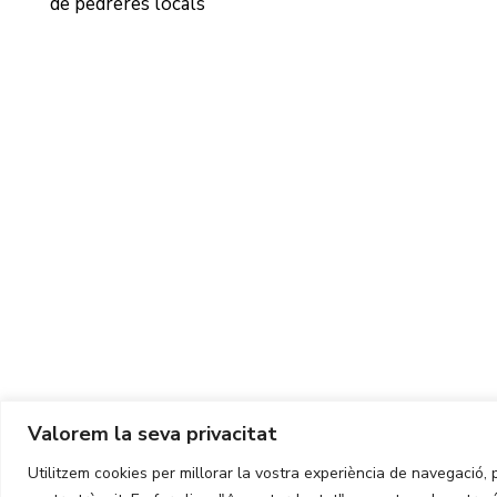
de pedreres locals
Valorem la seva privacitat
Utilitzem cookies per millorar la vostra experiència de navegació, p
Copyright ©
2026
CIT UPC. All rights reserved.