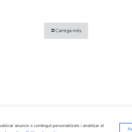
Carrega més
Centre d'Innovació i Tecnologia UPC ©
Avís legal
Política de Privacitat
Política de Cookies
ublicar anuncis o contingut personalitzats i analitzar el
Pe