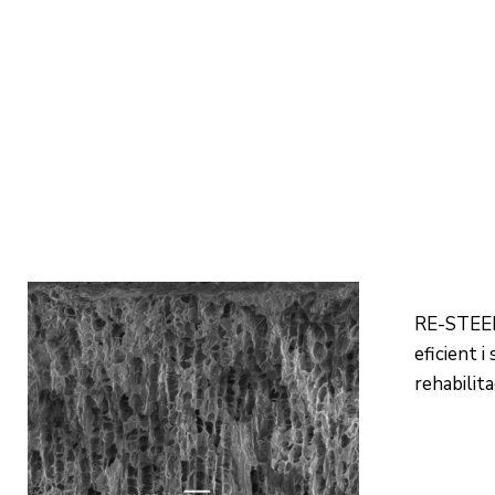
RE-STEEL
eficient i
rehabilita