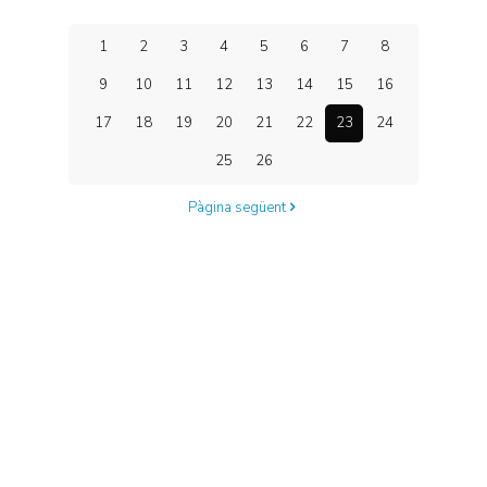
1
2
3
4
5
6
7
8
9
10
11
12
13
14
15
16
17
18
19
20
21
22
23
24
25
26
Pàgina següent
Centre d'Innovació i Tecnologia UPC ©
Avís legal
Política de Privacitat
Política de Cookies