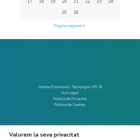
17
18
19
20
21
22
23
24
25
26
Pàgina següent
Centre d'Innovació i Tecnologia UPC ©
Avís legal
Política de Privacitat
Política de Cookies
Valorem la seva privacitat
CONTACTE