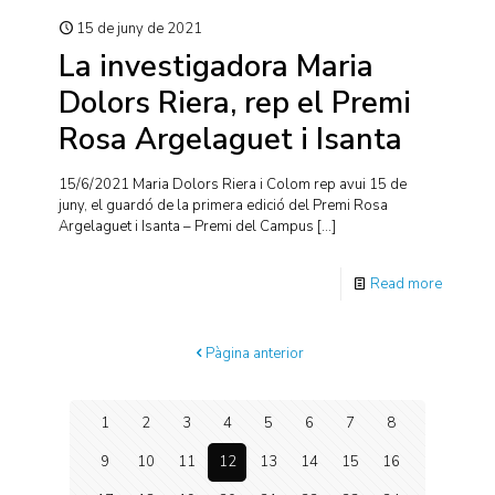
15 de juny de 2021
La investigadora Maria
Dolors Riera, rep el Premi
Rosa Argelaguet i Isanta
15/6/2021 Maria Dolors Riera i Colom rep avui 15 de
juny, el guardó de la primera edició del Premi Rosa
Argelaguet i Isanta – Premi del Campus
[…]
Read more
Pàgina anterior
1
2
3
4
5
6
7
8
9
10
11
12
13
14
15
16