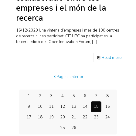
empreses i el món de la
recerca
16/12/2020 Una vintena d’empreses i més de 100 centres
de recerca hi han participat. CIT UPC ha participat en la
tercera edició de l’Open Innovation Forum,
[…]
Read more
Pàgina anterior
1
2
3
4
5
6
7
8
9
10
11
12
13
14
15
16
17
18
19
20
21
22
23
24
25
26