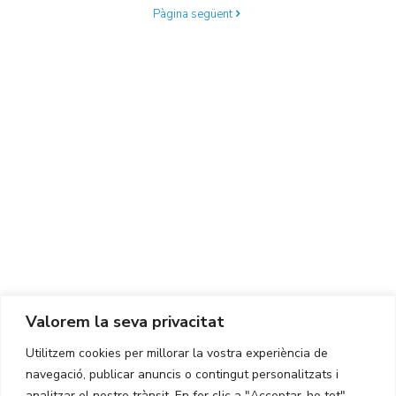
Pàgina següent
Centre d'Innovació i Tecnologia UPC ©
Avís legal
Política de Privacitat
Política de Cookies
Valorem la seva privacitat
CONTACTE
Utilitzem cookies per millorar la vostra experiència de
Ed. K2M (Planta 1, Oficina 106)
C/ Jordi Girona 1-3
navegació, publicar anuncis o contingut personalitzats i
08034 Barcelona (Espanya)
analitzar el nostre trànsit. En fer clic a "Acceptar-ho tot",