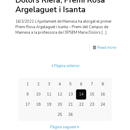
Dolors Riera, Premi Rosa
Argelaguet i Isanta
16/2/2021 L’Ajuntament de Manresa ha atorgat el primer
Premi Rosa Argelaguet i Isanta – Premi del Campus de
Manresa a la professora de l’EPSEM Maria Dolors
[…]
Read more
Pàgina anterior
1
2
3
4
5
6
7
8
9
10
11
12
13
14
15
16
17
18
19
20
21
22
23
24
25
26
Pàgina següent