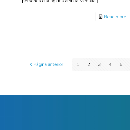
persones distingides amb la Medalla
[…]
Read more
Pàgina anterior
1
2
3
4
5