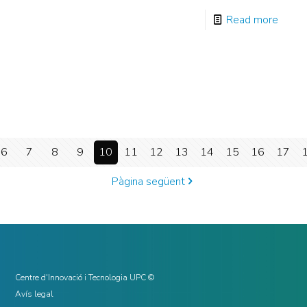
Read more
6
7
8
9
10
11
12
13
14
15
16
17
Pàgina següent
Centre d'Innovació i Tecnologia UPC ©
Avís legal