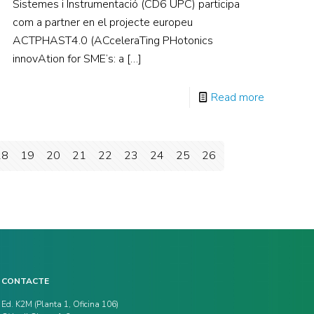
Sistemes i Instrumentació (CD6 UPC) participa
com a partner en el projecte europeu
ACTPHAST4.0 (ACceleraTing PHotonics
innovAtion for SME’s: a
[…]
Read more
18
19
20
21
22
23
24
25
26
CONTACTE
Ed. K2M (Planta 1, Oficina 106)