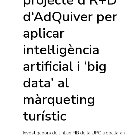
projecte d’R+D
d‘AdQuiver per
aplicar
intel·ligència
artificial i ‘big
data’ al
màrqueting
turístic
Investigadors de l’inLab FIB de la UPC treballaran