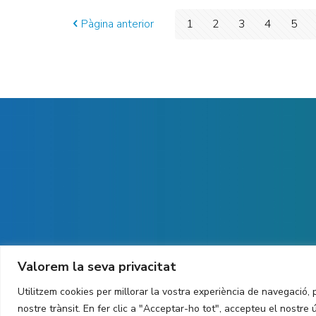
Pàgina anterior
1
2
3
4
5
Valorem la seva privacitat
Utilitzem cookies per millorar la vostra experiència de navegació, p
Copyright ©
2026
CIT UPC. All rights reserved.
nostre trànsit. En fer clic a "Acceptar-ho tot", accepteu el nostre 